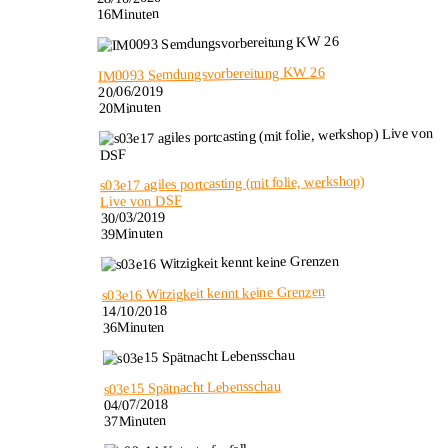
16Minuten
IM0093 Semdungsvorbereitung KW 26
20/06/2019
20Minuten
s03e17 agiles portcasting (mit folie, werkshop)
Live von DSF
30/03/2019
39Minuten
s03e16 Witzigkeit kennt keine Grenzen
14/10/2018
36Minuten
s03e15 Spätnacht Lebensschau
04/07/2018
37Minuten