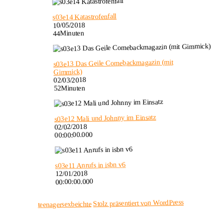
s03e14 Katastrofenfall
10/05/2018
44Minuten
s03e13 Das Geile Comebackmagazin (mit
Gimmick)
02/03/2018
52Minuten
s03e12 Mali und Johnny im Einsatz
02/02/2018
00:00:00.000
s03e11 Anrufs in isbn v6
12/01/2018
00:00:00.000
Stolz präsentiert von WordPress
teenagersexbeichte