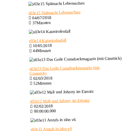
s03e15 Spätnacht Lebensschau
04/07/2018
37Minuten
s03e14 Katastrofenfall
10/05/2018
44Minuten
s03e13 Das Geile Comebackmagazin (mit
Gimmick)
02/03/2018
52Minuten
s03e12 Mali und Johnny im Einsatz
02/02/2018
00:00:00.000
s03e11 Anrufs in isbn v6