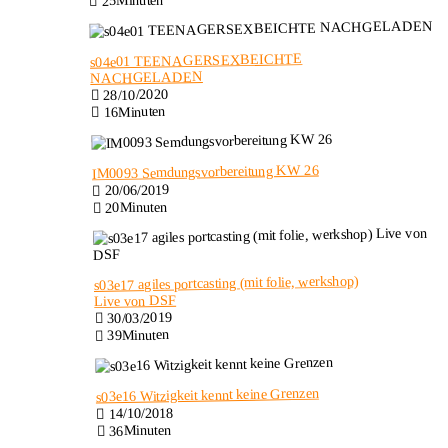
25Minuten
s04e01 TEENAGERSEXBEICHTE
NACHGELADEN
28/10/2020
16Minuten
IM0093 Semdungsvorbereitung KW 26
20/06/2019
20Minuten
s03e17 agiles portcasting (mit folie, werkshop)
Live von DSF
30/03/2019
39Minuten
s03e16 Witzigkeit kennt keine Grenzen
14/10/2018
36Minuten