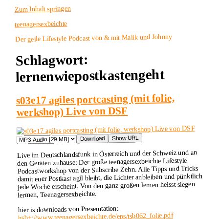
Zum Inhalt springen
teenagersexbeichte
Der geile Lifestyle Podcast von & mit Malik und Johnny
Schlagwort:
lernenwiepostkastengeht
s03e17 agiles portcasting (mit folie,
werkshop) Live von DSF
Show URL
Download
Live im Deutschlandsfunk in Österreich und der Schweiz und an
den Geräten zuhause: Der große teenagersexbeichte Lifestyle
Podcastworkshop von der Subscribe Zehn. Alle Tipps und Tricks
damit euer Postkast agil bleibt, die Lichter anbleiben und pünktlich
jede Woche erscheint. Von den ganz großen lernen heisst siegen
lermen, Teenagersexbeichte.
hier is downloads von Presemtation:
hsb+://www.teenagersexbeichte.de/eps/tsb062_folie.pdf