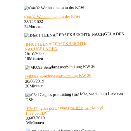
s04e02 Weihnachtem in der Krise
28/12/2022
25Minuten
s04e01 TEENAGERSEXBEICHTE
NACHGELADEN
28/10/2020
16Minuten
IM0093 Semdungsvorbereitung KW 26
20/06/2019
20Minuten
s03e17 agiles portcasting (mit folie, werkshop)
Live von DSF
30/03/2019
39Minuten