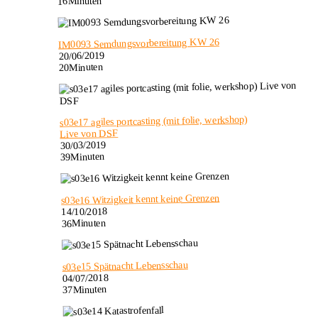
16Minuten
IM0093 Semdungsvorbereitung KW 26
20/06/2019
20Minuten
s03e17 agiles portcasting (mit folie, werkshop)
Live von DSF
30/03/2019
39Minuten
s03e16 Witzigkeit kennt keine Grenzen
14/10/2018
36Minuten
s03e15 Spätnacht Lebensschau
04/07/2018
37Minuten