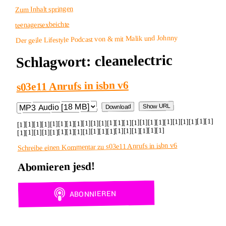
Zum Inhalt springen
teenagersexbeichte
Der geile Lifestyle Podcast von & mit Malik und Johnny
cleanelectric
Schlagwort:
s03e11 Anrufs in isbn v6
Show URL
Download
[1][1][1][1][1][1][1][1][1][1][1][1][1][1][1][1][1][1][1][1][1][1][1][1]
[1][1][1][1][1][1][1][1][1][1][1][1][1][1][1][1][1][1]
zu s03e11 Anrufs in isbn v6
Schreibe einen Kommentar
Abomieren jesd!