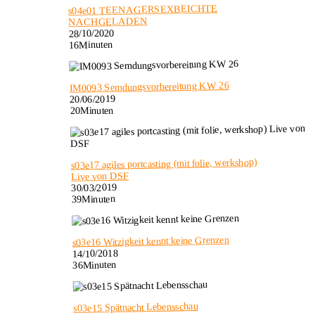
s04e01 TEENAGERSEXBEICHTE
NACHGELADEN
28/10/2020
16Minuten
IM0093 Semdungsvorbereitung KW 26
20/06/2019
20Minuten
s03e17 agiles portcasting (mit folie, werkshop)
Live von DSF
30/03/2019
39Minuten
s03e16 Witzigkeit kennt keine Grenzen
14/10/2018
36Minuten
s03e15 Spätnacht Lebensschau